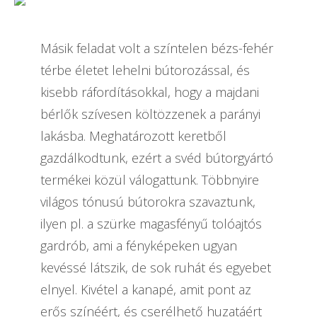
Másik feladat volt a színtelen bézs-fehér
térbe életet lehelni bútorozással, és
kisebb ráfordításokkal, hogy a majdani
bérlők szívesen költözzenek a parányi
lakásba. Meghatározott keretből
gazdálkodtunk, ezért a svéd bútorgyártó
termékei közül válogattunk. Többnyire
világos tónusú bútorokra szavaztunk,
ilyen pl. a szürke magasfényű tolóajtós
gardrób, ami a fényképeken ugyan
kevéssé látszik, de sok ruhát és egyebet
elnyel. Kivétel a kanapé, amit pont az
erős színéért, és cserélhető huzatáért