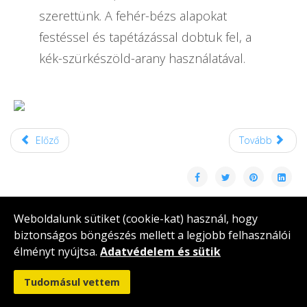
szerettünk. A fehér-bézs alapokat
festéssel és tapétázással dobtuk fel, a
kék-szürkészöld-arany használatával.
Előző
Tovább
Weboldalunk sütiket (cookie-kat) használ, hogy
biztonságos böngészés mellett a legjobb felhasználói
Copyright © 2026 Rendes Gabriella lakberendezés
élményt nyújtsa.
Adatvédelem és sütik
Székesfehérvár. Minden jog fenntartva. A weboldalt készítette:
Szőts Péter
Tudomásul vettem
Adatvédelem és biztonság |
Impresszum