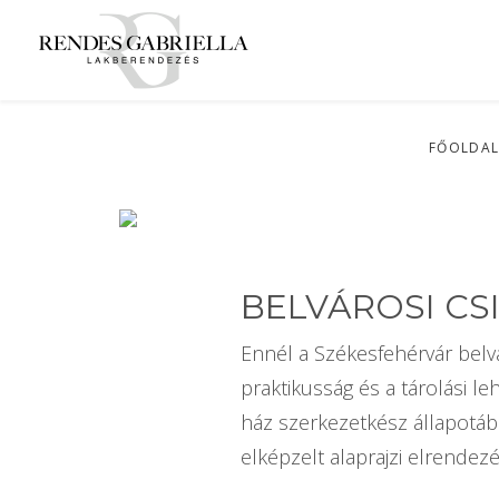
FŐOLDA
BELVÁROSI CS
Ennél a Székesfehérvár belv
praktikusság és a tárolási l
ház szerkezetkész állapotába
elképzelt alaprajzi elrendezé