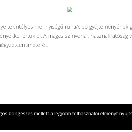
e tekintélyes mennyiségű ruha/cipő gyűjteményének go
ényekkel értük el. A magas színvonal, használhatóság v
égyzetcentiméterét.
gos böngészés mellett a legjobb felhasználói élményt nyújts
briella lakberendezés Székesfehérvár. Minden jog fenntartva. A webol