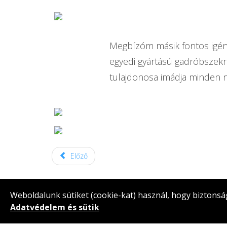
Megbízóm másik fontos igény
egyedi gyártású gadróbszekr
tulajdonosa imádja minden n
Előző
Weboldalunk sütiket (cookie-kat) használ, hogy biztonsá
Adatvédelem és sütik
Copyright © 2026 Rendes Ga