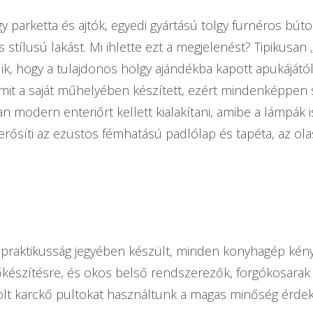
y parketta és ajtók, egyedi gyártású tölgy furnéros bútor
s stílusú lakást. Mi ihlette ezt a megjelenést? Tipikusa
ődik, hogy a tulajdonos hölgy ajándékba kapott apukáját
amit a saját műhelyében készített, ezért mindenképpen s
an modern enteriőrt kellett kialakítani, amibe a lámpák 
 erősíti az ezüstös fémhatású padlólap és tapéta, az ol
 praktikusság jegyében készült, minden konyhagép kén
őkészítésre, és okos belső rendszerezők, forgókosarak se
olt karckő pultokat használtunk a magas minőség érde