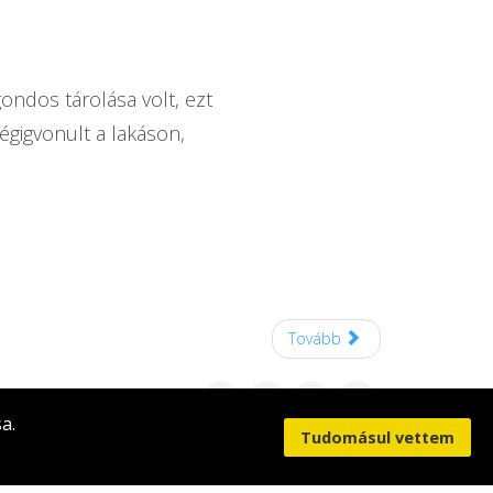
ndos tárolása volt, ezt
égigvonult a lakáson,
Tovább
a.
Tudomásul vettem
dalt készítette:
Szőts Péter