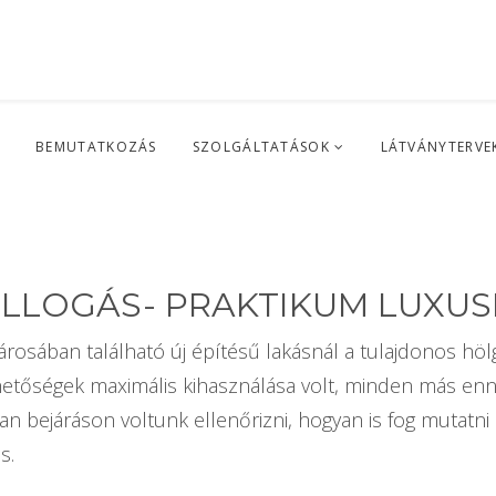
L
BEMUTATKOZÁS
SZOLGÁLTATÁSOK
LÁTVÁNYTERVE
ILLOGÁS- PRAKTIKUM LUXUS
árosában található új építésű lakásnál a tulajdonos hö
ehetőségek maximális kihasználása volt, minden más enn
n bejáráson voltunk ellenőrizni, hogyan is fog mutatni
s.