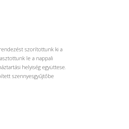
rendezést szorítottunk ki a
lasztottunk le a nappali
áztartási helyiség együttese.
ített szennyesgyűjtőbe