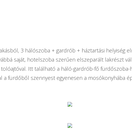
akásból, 3 hálószoba + gardrób + háztartási helyiség el
ovábbá saját, hotelszoba szerűen elszeparált lakrészt vá
tolóajtóval. Itt található a háló-gardrób-fő fürdőszoba-h
sal a fürdőből szennyest egyenesen a mosókonyhába ép