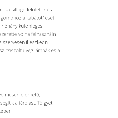
ok, csillogó felületek és
n „gombhoz a kabátot” eset
ól néhány különleges
zerette volna felhasználni
is szervesen illeszkedni
asz csiszolt üveg lámpák és a
yelmesen elérhető,
gítik a tárolást. Tölgyet,
kében.