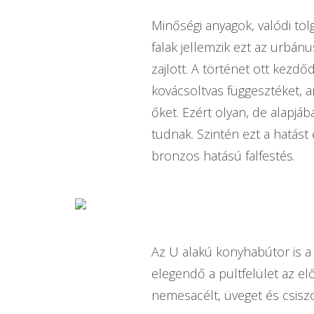
Minőségi anyagok, valódi tölg
falak jellemzik ezt az urbánu
zajlott. A történet ott kezd
kovácsoltvas függesztéket, 
őket. Ezért olyan, de alapjáb
tudnak. Szintén ezt a hatást
bronzos hatású falfestés.
Az U alakú konyhabútor is a
elegendő a pultfelület az el
nemesacélt, üveget és csisz