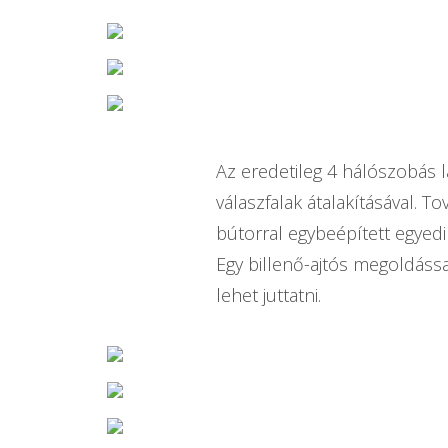
Az eredetileg 4 hálószobás l
válaszfalak átalakításával. T
bútorral egybeépített egyedi 
Egy billenő-ajtós megoldás
lehet juttatni.